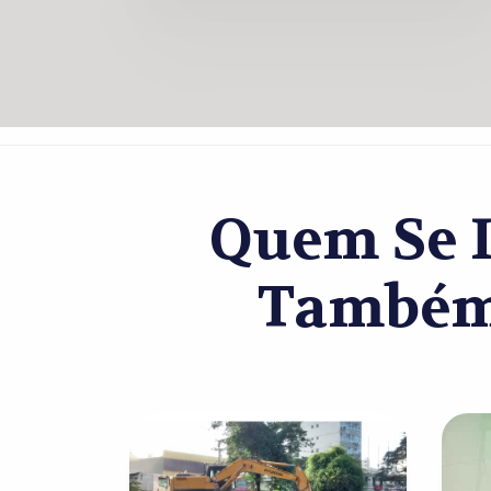
Quem Se I
Também 