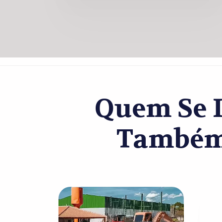
Quem Se I
Também 